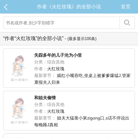
作者《火红玫瑰》的全部小说
首页
“作者“火红玫瑰”的全部小说” -
(最多显示100条)
失踪多年的儿子沦为小倌
分类：综合其他
作者：
火红玫瑰
最新章节：
嫣红小嘴吞吃,坐桌上被爹爹爆猛J,管家
禀报夫人归来
和姐夫偷情
分类：综合其他
作者：
火红玫瑰
最新章节：
姐夫大猛凿小舅zigong口,s话不停说出
每晚睡J真相