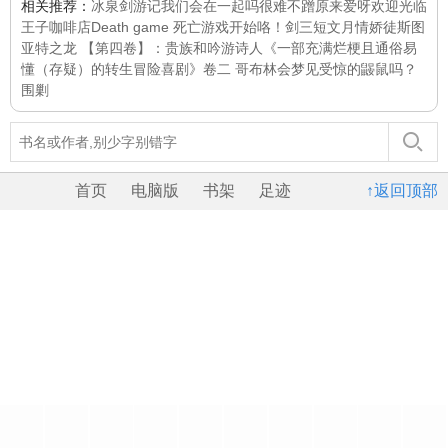
相关推荐：
冰泉剑游记
我们会在一起吗
很难不蹭
原来爱呀
欢迎光临
王子咖啡店
Death game 死亡游戏开始咯！
剑三短文
月情
娇徒
斯图
亚特之龙 【第四卷】：贵族和吟游诗人
《一部充满烂梗且通俗易
懂（存疑）的转生冒险喜剧》卷二 哥布林会梦见受惊的鼹鼠吗？
围剿
首页
电脑版
书架
足迹
↑返回顶部