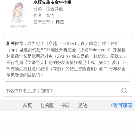
水瓶先生＆金牛小姐
分类：综合其他
作者：
余汋
最新章节：
序章
相关推荐：
六界纪年（穿越，仙侠1v1，多人暗恋）
软玉在怀
（np）
圣遗孀幻想SC
非理性分析恋爱（原名fiction cold）
穿越格
林童话
学长是我网恋对象（1V1 h）
给自己的一封信
说。爱我
丈夫
不行之后
【文豪野犬】您的好友殉情狂魔已上线（完结）
梦谋
《一
部充满烂梗且通俗易懂（存疑）的转生冒险喜剧》卷二 哥布林会
梦见受惊的鼹鼠吗？
首页
电脑版
书架
足迹
↑返回顶部