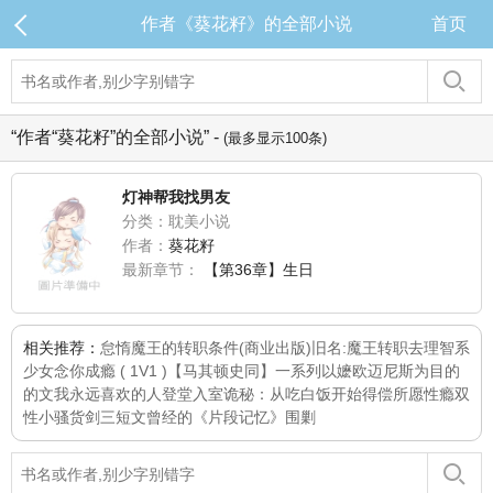
作者《葵花籽》的全部小说
首页
“作者“葵花籽”的全部小说” -
(最多显示100条)
灯神帮我找男友
分类：耽美小说
作者：
葵花籽
最新章节：
【第36章】生日
相关推荐：
怠惰魔王的转职条件(商业出版)旧名:魔王转职去
理智系
少女
念你成瘾 ( 1V1 )
【马其顿史同】一系列以嬷欧迈尼斯为目的
的文
我永远喜欢的人
登堂入室
诡秘：从吃白饭开始
得偿所愿
性瘾双
性小骚货
剑三短文
曾经的《片段记忆》
围剿