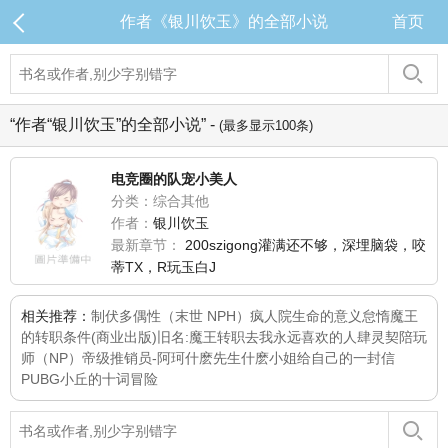
作者《银川饮玉》的全部小说
首页
“作者“银川饮玉”的全部小说” -
(最多显示100条)
电竞圈的队宠小美人
分类：综合其他
作者：
银川饮玉
最新章节：
200szigong灌满还不够，深埋脑袋，咬
蒂TX，R玩玉白J
相关推荐：
制伏多偶性（末世 NPH）
疯人院
生命的意义
怠惰魔王
的转职条件(商业出版)旧名:魔王转职去
我永远喜欢的人
肆灵契
陪玩
师（NP）
帝级推销员-阿珂
什麽先生什麽小姐
给自己的一封信
PUBG
小丘的十词冒险