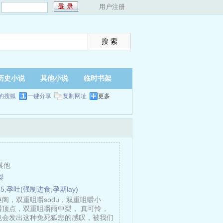
：
用户注册
历史小说
其他小说
临时书架
的搜狐
一键分享
复制网址
更多
其他
梨
15,孕吐(强制进食,孕期lay)
阁，双重咀嚼sodu，双重咀嚼小
嚼顶点，双重咀嚼雨中梨， 真可怜，
也会发出这种兔死狐悲的感叹，被我们