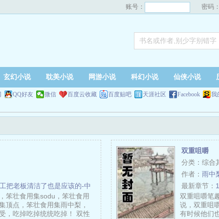
账号：
密码
玄幻小说
耽美小说
网游小说
科幻小说
仙侠小说
网
QQ好友
微信
百度云收藏
百度贴吧
天涯社区
Facebook
我
双重咀嚼
分类：综合
作者：
雨中
洁工把老板清洁了也是应该的-中
最新章节：
，笨壮食用集sodu，笨壮食用
双重咀嚼笔趣
集顶点，笨壮食用集雨中梨，
说，双重咀
受，吃掉吃掉统统吃掉！ 双性
有时候他们