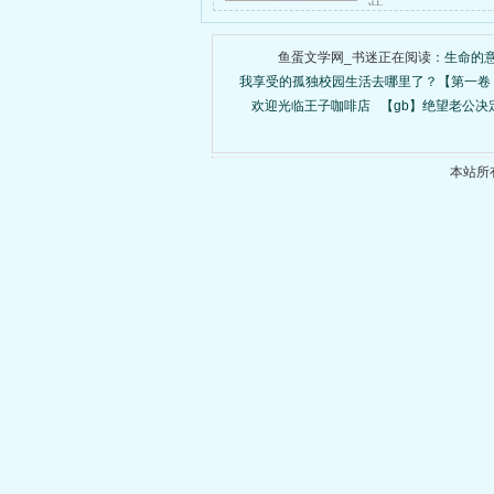
壮……
鱼蛋文学网_书迷正在阅读：
生命的
我享受的孤独校园生活去哪里了？【第一卷
欢迎光临王子咖啡店
【gb】绝望老公决
本站所