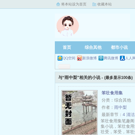
将本站设为首页
收藏本站
首页
综合其他
都市小说
QQ空间
新浪微博
腾讯微博
人人
与“雨中梨”相关的小说 -
(最多显示100条)
笨壮食用集
分类：综合其他
作者：
雨中梨
最新章节：
4 清
笨壮食用集笔趣阁
集小说，笨壮食用
壮受，笨受，笨壮