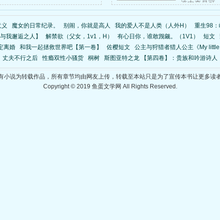
选中真是可
意义
魔女的日常纪录。
别闹，你就是高人
我的爱人不是人类（人外H）
重生98
 与我邂逅之人】
解禁欲（父女，1v1，H）
有心日你，谁敢觊觎。（1V1）
短文
定离婚
和我一起拯救世界吧【第一卷】
佐樱短文
公主与狩猎者猎人公主《My little
丈夫不行之后
性瘾双性小骚货
桐树
斯图亚特之龙 【第四卷】：贵族和吟游诗人
有小说为转载作品，所有章节均由网友上传，转载至本站只是为了宣传本书让更多读
Copyright © 2019 鱼蛋文学网 All Rights Reserved.