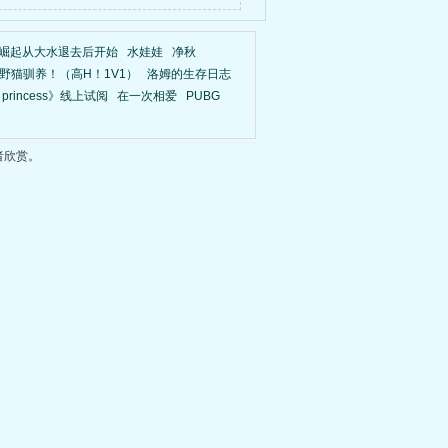
……
：崛起从大水退去后开始
水娃娃
净秋
野猫驯养！（高H！1V1）
洛姆的生存日志
 princess》线上试阅
在一次相爱
PUBG
者欣赏。