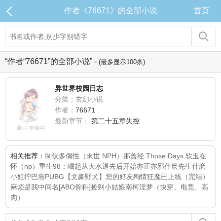
作者《76671》的全部小说
首页
“作者“76671”的全部小说” -
(最多显示100条)
异世界校园日志
分类：玄幻小说
作者：
76671
最新章节：
第二十五章失控
相关推荐：
制伏多偶性（末世 NPH）
那曾经 Those Days.
软玉在
怀（np）
重生98：崛起从大水退去后开始
亦正亦邪
什麽先生什麽
小姐
拧巴癌
PUBG
【文豪野犬】您的好友殉情狂魔已上线（完结）
麻烦是我中间名[ABO骨科]
捡到小姑娘
南柯淫梦（快穿、电竞、高
肉）