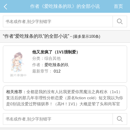
作者《爱吃辣条的玖》的全部小说
首页
“作者“爱吃辣条的玖”的全部小说” -
(最多显示100条)
他又发疯了（1V1强制爱）
分类：综合其他
作者：
爱吃辣条的玖
最新章节：
012
相关推荐：
全都是我的
没有人比我更爱你
黑魔法之典
程水（1v1）
复活后的那几年
非理性分析恋爱（原名fiction cold）
短文
我以为你
是0
别说没爱过
野猫驯养！（高H！1V1）
大概是荤了头
和尚军官