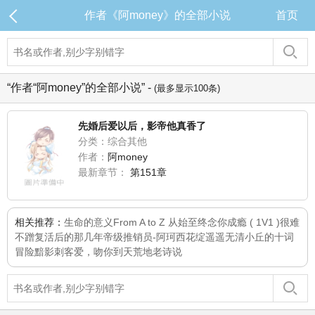
作者《阿money》的全部小说
首页
“作者“阿money”的全部小说” -
(最多显示100条)
先婚后爱以后，影帝他真香了
分类：综合其他
作者：
阿money
最新章节：
第151章
相关推荐：
生命的意义
From A to Z 从始至终
念你成瘾 ( 1V1 )
很难
不蹭
复活后的那几年
帝级推销员-阿珂
西花绽
遥遥无清
小丘的十词
冒险
黯影刺客
爱，吻你到天荒地老
诗说