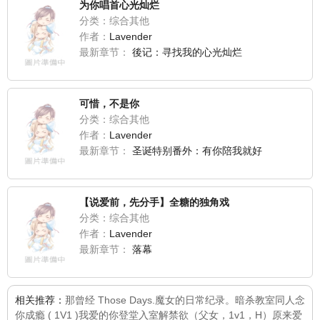
为你唱首心光灿烂
分类：综合其他
作者：
Lavender
最新章节：
後记：寻找我的心光灿烂
可惜，不是你
分类：综合其他
作者：
Lavender
最新章节：
圣诞特别番外：有你陪我就好
【说爱前，先分手】全糖的独角戏
分类：综合其他
作者：
Lavender
最新章节：
落幕
相关推荐：
那曾经 Those Days.
魔女的日常纪录。
暗杀教室同人
念
你成瘾 ( 1V1 )
我爱的你
登堂入室
解禁欲（父女，1v1，H）
原来爱