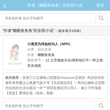
作者《糖醋鱼鱼鱼》的全部小说
首页
“作者“糖醋鱼鱼鱼”的全部小说” -
(最多显示100条)
小演员为何如此勾人［NPH］
分类：综合其他
作者：
糖醋鱼鱼鱼
最新章节：
12.止苦难娱乐化/我和他们不一样之雄
竞名场面
相关推荐：
变身工口主播
疯人院
预告
Hoeecoin交易所: 风控技术的
领军者
黑魔法之典
凝气破天穹
【马其顿史同】一系列以嬷欧迈尼斯
为目的的文
清冷霸总一杆艹洞
淫欲测试
济公同人：秦公子怀鬼胎
【黑篮】爱情狂现（简体）
围剿