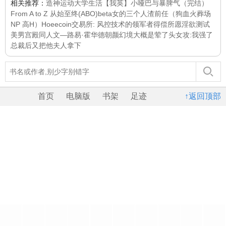
相关推荐：
造神运动
大学生活
【我英】小哑巴与暴脾气（完结）
From A to Z 从始至终
(ABO)beta女的三个人渣前任（狗血火葬场
NP 高H）
Hoeecoin交易所: 风控技术的领军者
得偿所愿
淫欲测试
美男宫殿同人文—路易·霍华德
朝颜幻境
大概是荤了头
女攻:我强了
总裁后又把他夫人拿下
首页
电脑版
书架
足迹
↑返回顶部