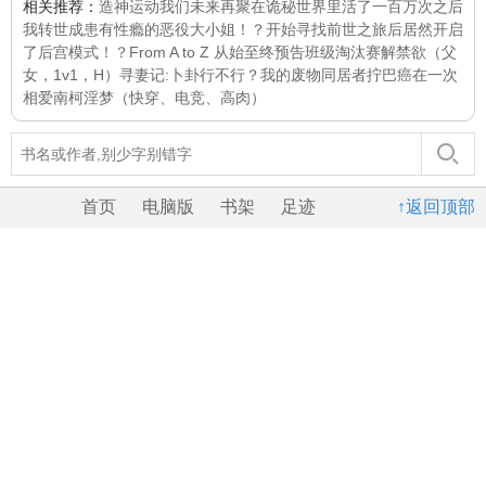
相关推荐：
造神运动
我们未来再聚
在诡秘世界里活了一百万次之后
我转世成患有性瘾的恶役大小姐！？开始寻找前世之旅后居然开启
了后宫模式！？
From A to Z 从始至终
预告
班级淘汰赛
解禁欲（父
女，1v1，H）
寻妻记:卜卦行不行？
我的废物同居者
拧巴癌
在一次
相爱
南柯淫梦（快穿、电竞、高肉）
首页
电脑版
书架
足迹
↑返回顶部