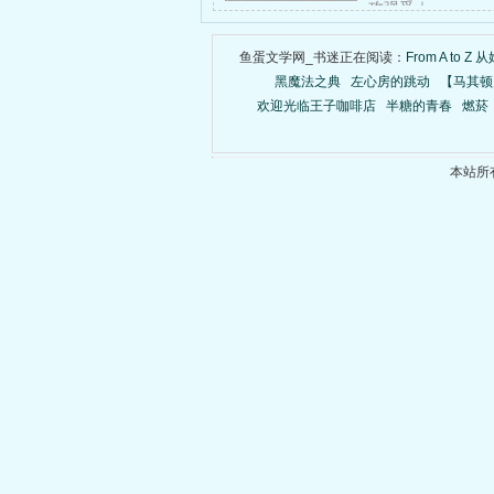
攻强受｜……
鱼蛋文学网_书迷正在阅读：
From A to Z
黑魔法之典
左心房的跳动
【马其顿
欢迎光临王子咖啡店
半糖的青春
燃菸
本站所