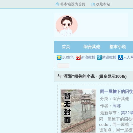
将本站设为首页
收藏本站
首页
综合其他
都市小说
QQ空间
新浪微博
腾讯微博
人人
与“浑邪”相关的小说 -
(最多显示100条)
同一屋檐下的囚
分类：综合其他
作者：
浑邪
最新章节：
第32
同一屋檐下的囚徒
sodu，同一屋
徒顶点，同一屋檐下