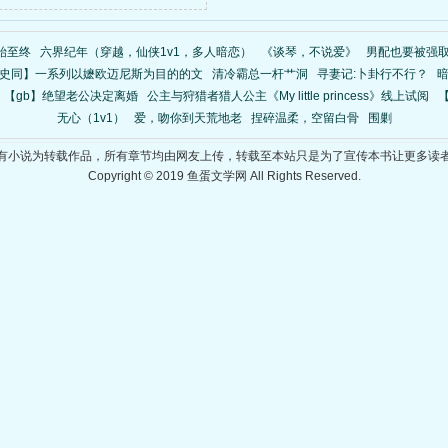
 从始至终
六界纪年（穿越，仙侠1v1，多人暗恋）
《谈琴，不说爱》
男配也要被强取
史同】一系列以嬷欧迈尼斯为目的的文
清冷霸总一杆艹洞
寻妻记:卜卦行不行？
【gb】绝望老公决定离婚
公主与狩猎者猎人公主《My little princess》线上试阅
无心（1v1）
爱，吻你到天荒地老
捏碎温柔，空留白骨
围剿
有小说为转载作品，所有章节均由网友上传，转载至本站只是为了宣传本书让更多读
Copyright © 2019 鱼蛋文学网 All Rights Reserved.