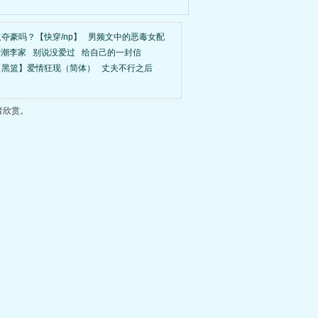
夺豪吗？【快穿/np】
男频文中的恶毒女配
暗潮李家
别说没爱过
给自己的一封信
【黑篮】爱情狂现（简体）
丈夫不行之后
者欣赏。