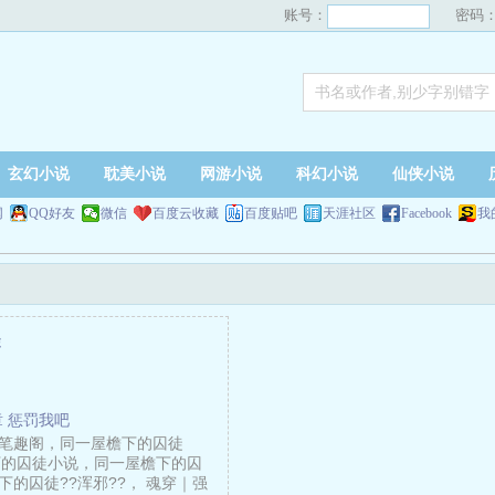
账号：
密码
玄幻小说
耽美小说
网游小说
科幻小说
仙侠小说
网
QQ好友
微信
百度云收藏
百度贴吧
天涯社区
Facebook
我
徒
章 惩罚我吧
笔趣阁，同一屋檐下的囚徒
檐下的囚徒小说，同一屋檐下的囚
的囚徒??浑邪??， 魂穿｜强