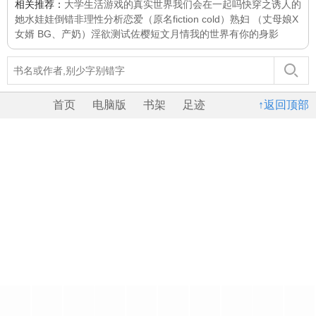
相关推荐：
大学生活
游戏的真实世界
我们会在一起吗
快穿之诱人的
她
水娃娃
倒错
非理性分析恋爱（原名fiction cold）
熟妇 （丈母娘X
女婿 BG、产奶）
淫欲测试
佐樱短文
月情
我的世界有你的身影
首页
电脑版
书架
足迹
↑返回顶部