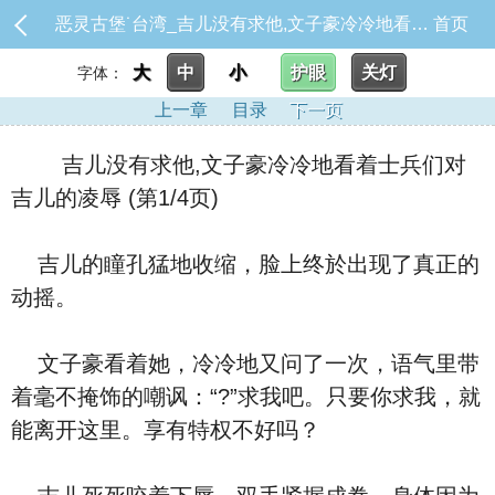
恶灵古堡˙台湾_吉儿没有求他,文子豪冷冷地看着士兵们对吉儿的凌辱
首页
大
中
小
护眼
关灯
字体：
上一章
目录
下一页
吉儿没有求他,文子豪冷冷地看着士兵们对
吉儿的凌辱 (第1/4页)
吉儿的瞳孔猛地收缩，脸上终於出现了真正的
动摇。
文子豪看着她，冷冷地又问了一次，语气里带
着毫不掩饰的嘲讽：“?”求我吧。只要你求我，就
能离开这里。享有特权不好吗？