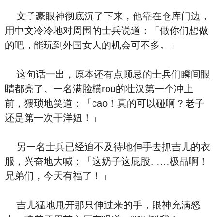
文子豪眼神彻底沉了下来，他靠在仓库门边，
用中文冷冷地对周围的士兵说道：「做你们想做
的吧，能玩到外国女人的机会可不多。」
这句话一出，原本还有点顾忌的士兵们瞬间眼
睛都亮了。一名满脸横rou的壮汉第一个冲上
前，猥琐地笑道：「cao！真的可以碰啊？老子
还是第一次干洋妞！」
另一名士兵已经迫不及待地伸手去抓吉儿的衣
服，兴奋地大喊：「这奶子这屁股……极品啊！
兄弟们，今天有福了！」
吉儿猛地甩开那只伸过来的手，眼神充满怒