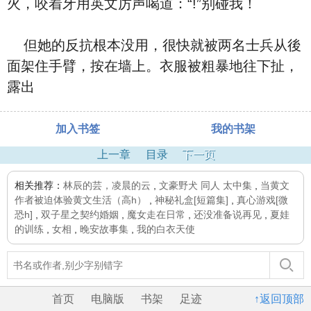
火，咬着牙用英文厉声喝道：“!”别碰我！
但她的反抗根本没用，很快就被两名士兵从後
面架住手臂，按在墙上。衣服被粗暴地往下扯，
露出
加入书签
我的书架
上一章
目录
下一页
相关推荐：
林辰的芸，凌晨的云
,
文豪野犬 同人 太中集
,
当黄文
作者被迫体验黄文生活（高h）
,
神秘礼盒[短篇集]
,
真心游戏[微
恐h]
,
双子星之契约婚姻
,
魔女走在日常
,
还没准备说再见
,
夏娃
的训练
,
女相
,
晚安故事集
,
我的白衣天使
首页
电脑版
书架
足迹
↑返回顶部