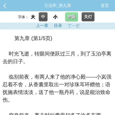
玉泊亭_第九章
首页
大
中
小
护眼
关灯
字体：
上一章
目录
下一页
第九章 (第1/5页)
时光飞逝，转眼间便跃过三月，到了玉泊亭离
去的日子。
临别前夜，有两人来了他的净心殿——小岚强
忍着不舍，从香囊里取出一对珍珠耳环赠他；语
抚施表情淡淡，送了他一瓶丹药，说是能治致命
伤。