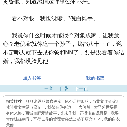
责备他，知道感情这件事强求不来。
“看不对眼，我也没辙。”倪白摊手。
“我说你什么时候才能找个对象成家，让我放
心？老倪家就你这一个孙子，我都八十三了，说
不定哪天就下去见你爸和NN了，要是没看着你结
婚，我都没脸见他
加入书签
我的书架
上一章
目录
下一页
相关推荐：
珊珊来迟的警察男友
,
俺不是耕田的
,
当黄文作者被迫
体验黄文生活（高h）
,
我都在你身边
,
一念倾然
,
太平盛世要用
身体来换
,
西域血腥爱情故事
,
光未予我
,
还没准备说再见
,
我要
带你逃往余晖
,
平行世界的管理者突然当起了腐女！？
,
我的白衣
天使