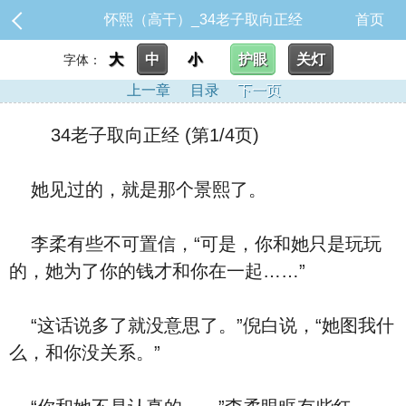
怀熙（高干）_34老子取向正经
首页
大
中
小
护眼
关灯
字体：
上一章
目录
下一页
34老子取向正经 (第1/4页)
她见过的，就是那个景熙了。
李柔有些不可置信，“可是，你和她只是玩玩
的，她为了你的钱才和你在一起……”
“这话说多了就没意思了。”倪白说，“她图我什
么，和你没关系。”