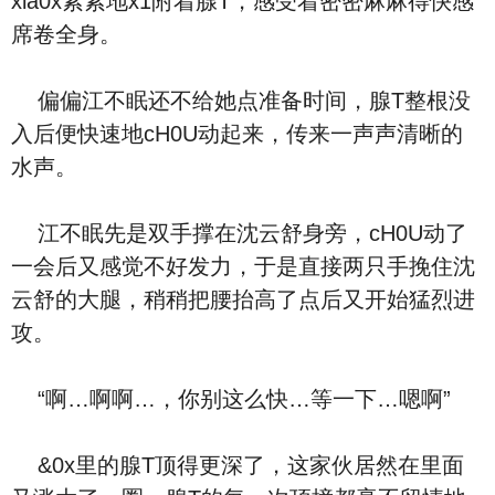
xia0x紧紧地x1附着腺T，感受着密密麻麻得快感
席卷全身。
偏偏江不眠还不给她点准备时间，腺T整根没
入后便快速地cH0U动起来，传来一声声清晰的
水声。
江不眠先是双手撑在沈云舒身旁，cH0U动了
一会后又感觉不好发力，于是直接两只手挽住沈
云舒的大腿，稍稍把腰抬高了点后又开始猛烈进
攻。
“啊…啊啊…，你别这么快…等一下…嗯啊”
&0x里的腺T顶得更深了，这家伙居然在里面