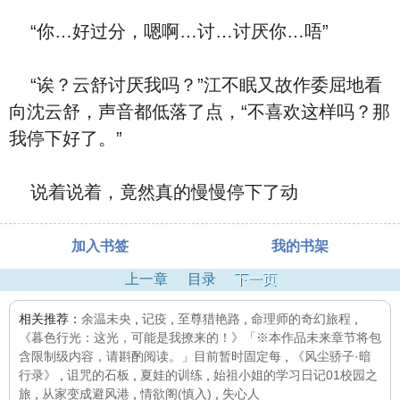
“你…好过分，嗯啊…讨…讨厌你…唔”
“诶？云舒讨厌我吗？”江不眠又故作委屈地看
向沈云舒，声音都低落了点，“不喜欢这样吗？那
我停下好了。”
说着说着，竟然真的慢慢停下了动
加入书签
我的书架
上一章
目录
下一页
相关推荐：
余温未央
,
记疫
,
至尊猎艳路
,
命理师的奇幻旅程
,
《暮色行光：这光，可能是我撩来的！》「※本作品未来章节将包
含限制级内容，请斟酌阅读。」目前暂时固定每
,
《风尘骄子·暗
行录》
,
诅咒的石板
,
夏娃的训练
,
始祖小姐的学习日记01校园之
旅
,
从家变成避风港
,
情欲阁(慎入)
,
失心人