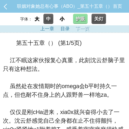
联姻对象她总有心事（ABO）_第五十五章（）
首页
大
中
小
护眼
关灯
字体：
上一章
目录
下一页
第五十五章（） (第1/5页)
江不眠这家伙报复心真重，此刻沈云舒脑子里
只有这种想法。
虽然处在发情期时的omega会b平时持久一
点，但也耐不住身上的人跟野兽一样地za。
仅仅是刚cHa进来，xia0x就兴奋得小去了一
次。沈云舒感觉自己全身都在止不住得颤抖，