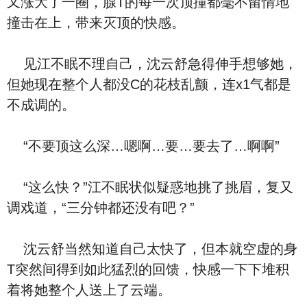
又涨大了一圈，腺T的每一次顶撞都毫不留情地
撞击在上，带来灭顶的快感。
见江不眠不理自己，沈云舒急得伸手想够她，
但她现在整个人都没C的花枝乱颤，连x1气都是
不成调的。
“不要顶这么深…嗯啊…要…要去了…啊啊”
“这么快？”江不眠状似疑惑地挑了挑眉，复又
调戏道，“三分钟都还没有吧？”
沈云舒当然知道自己太快了，但本就空虚的身
T突然间得到如此猛烈的回馈，快感一下下堆积
着将她整个人送上了云端。