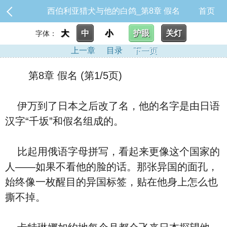
西伯利亚猎犬与他的白鸽_第8章 假名
首页
大
中
小
护眼
关灯
字体：
上一章
目录
下一页
第8章 假名 (第1/5页)
伊万到了日本之后改了名，他的名字是由日语
汉字“千坂”和假名组成的。
比起用俄语字母拼写，看起来更像这个国家的
人——如果不看他的脸的话。那张异国的面孔，
始终像一枚醒目的异国标签，贴在他身上怎么也
撕不掉。