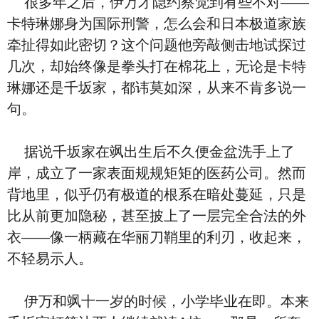
很多年之后，伊万才隐约察觉到有些不对——
卡特琳娜身为国际刑警，怎么会和日本极道家族
牵扯得如此密切？这个问题他旁敲侧击地试探过
几次，却始终像是拳头打在棉花上，无论是卡特
琳娜还是千坂家，都讳莫如深，从来不肯多说一
句。
据说千坂家在飒出生后不久便金盆洗手上了
岸，成立了一家表面规规矩矩的医药公司。然而
背地里，似乎仍有极道的根系在暗处蔓延，只是
比从前更加隐秘，甚至披上了一层完全合法的外
衣——像一柄藏在华丽刀鞘里的利刃，收起来，
不轻易示人。
伊万和飒十一岁的时候，小学毕业在即。本来