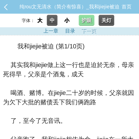
纯rou文无清水（简介有惊喜）_我和jiejie被迫
首页
大
中
小
护眼
关灯
字体：
上一章
目录
下一页
我和jiejie被迫 (第1/10页)
其实我和jiejie做上这一行也是迫於无奈，母亲
死得早，父亲是个酒鬼，成天
喝酒、赌博。在jiejie二十岁的时候，父亲就因
为欠下大批的赌债丢下我们俩跑路
了，至今了无音讯。