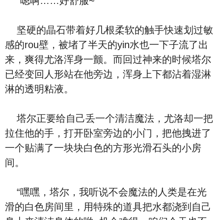
“嗯啊……好舒服~”
坚硬的晶石带着好几根柔软的触手快速划过敏
感的rou壁，被堵了半天的yin水也一下子流了出
来，爽得尤洛浑身一颤。而回过神来的时候塔尔
已经变回人形站在他旁边，浑身上下都沾着湿淋
淋的透明粘液。
塔尔正要给自己丢一个清洁魔法，尤洛却一把
拉住他的手，打开卧室旁边的小门，把他拽进了
一个贴满了一块块白色的方形光滑石头的小房
间。
“嘿嘿，塔尔，我听说不会魔法的人类是在光
滑的白色房间里，用特殊的道具把水都浇到自己