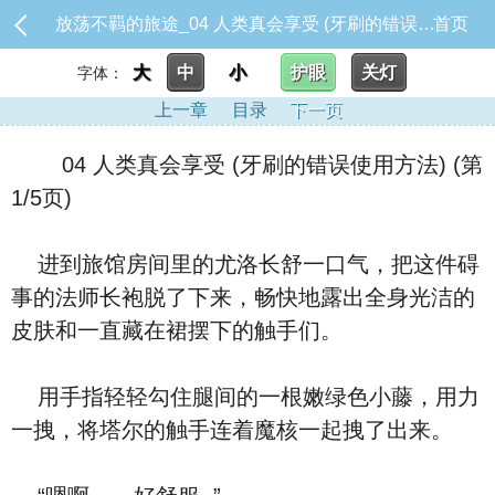
放荡不羁的旅途_04 人类真会享受 (牙刷的错误使用方法)
首页
大
中
小
护眼
关灯
字体：
上一章
目录
下一页
04 人类真会享受 (牙刷的错误使用方法) (第
1/5页)
进到旅馆房间里的尤洛长舒一口气，把这件碍
事的法师长袍脱了下来，畅快地露出全身光洁的
皮肤和一直藏在裙摆下的触手们。
用手指轻轻勾住腿间的一根嫩绿色小藤，用力
一拽，将塔尔的触手连着魔核一起拽了出来。