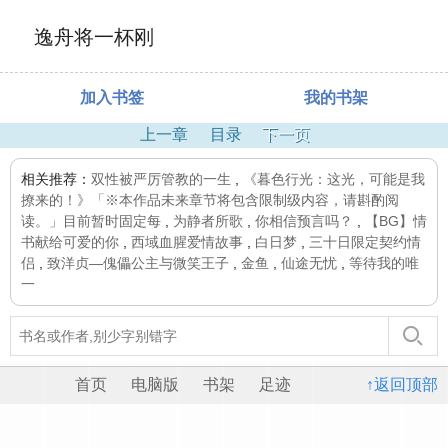
逸舟将一杯刚
加入书签
我的书架
上一章
目录
下一页
相关推荐：
双性被严厉管教的一生
,
《暮色行光：这光，可能是我
撩来的！》「※本作品未来章节将包含限制级内容，请斟酌阅
读。」目前暂时固定每
,
为静者所歌
,
你相信预言吗？
,
【BG】情
书献给可爱的你
,
西域血腥爱情故事
,
白日梦
,
三十日限定契约情
侣
,
致洋贞—傀儡公主与微笑王子
,
金鱼
,
仙途无忧
,
等待我的唯
一
首页
电脑版
书架
足迹
↑返回顶部