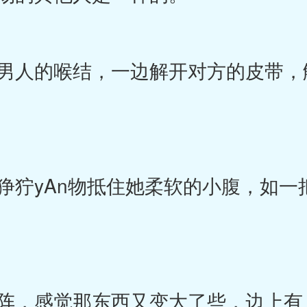
人的喉结，一边解开对方的皮带，
狞yAn物抵住她柔软的小腹，如一
，感觉那东西又变大了些，边上有人