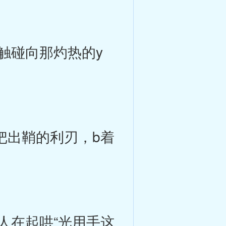
触碰向那灼热的y
把出鞘的利刃，b着
在起哄“光用手这