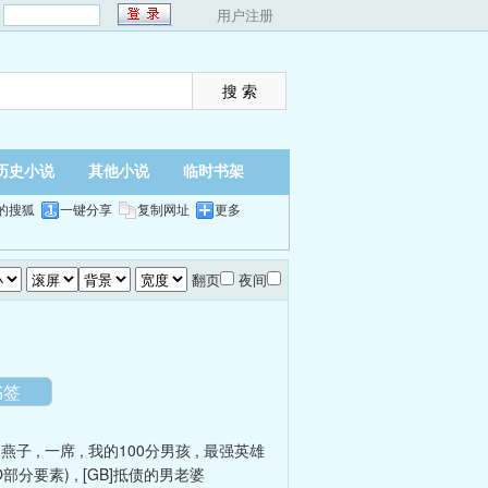
：
用户注册
历史小说
其他小说
临时书架
的搜狐
一键分享
复制网址
更多
翻页
夜间
书签
银燕子
,
一席
,
我的100分男孩
,
最强英雄
O部分要素)
,
[GB]抵债的男老婆