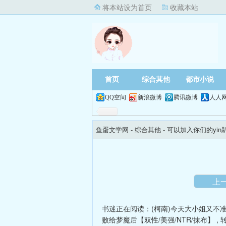
将本站设为首页
收藏本站
首页
综合其他
都市小说
QQ空间
新浪微博
腾讯微博
人人
鱼蛋文学网
- 综合其他 -
可以加入你们的yi
上
书迷正在阅读：
(柯南)今天大小姐又不
败给梦魔后【双性/美强/NTR/抹布】
,