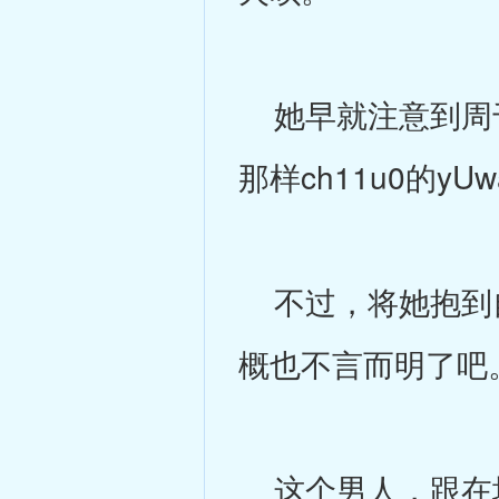
她早就注意到周千
那样ch11u0的y
不过，将她抱到自
概也不言而明了吧
这个男人，跟在