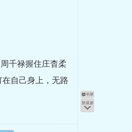
，周千禄握住庄杳柔
钉在自己身上，无路