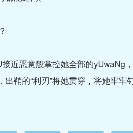
？
接近恶意般掌控她全部的yUwaNg
，出鞘的“利刃”将她贯穿，将她牢牢