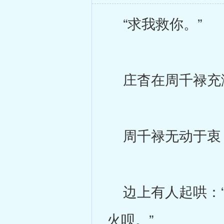
“求我救你。”
庄杳在周千禄充满
周千禄无动于衷：
边上有人起哄：“
火呗。”