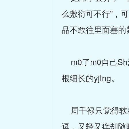
么敷衍可不行”，
品不敢往里面塞的
m0了m0自己S
根细长的yjIng。
周千禄只觉得软糯
逗，又轻又痒却随