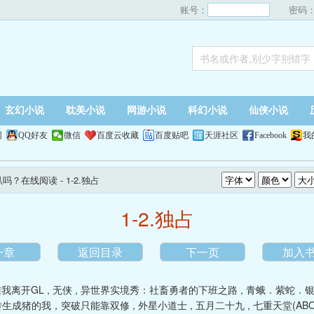
账号：
密码
玄幻小说
耽美小说
网游小说
科幻小说
仙侠小说
网
QQ好友
微信
百度云收藏
百度贴吧
天涯社区
Facebook
我
n趴吗？在线阅读
- 1-2.独占
1-2.独占
一章
返回目录
下一页
加入
准我离开GL
,
无侠
,
异世界实境秀：社畜勇者的下班之路
,
青蛾．紫蛇．
转生成猪的我，突破只能靠双修
,
外星小道士
,
五月二十九
,
七重天堂(AB