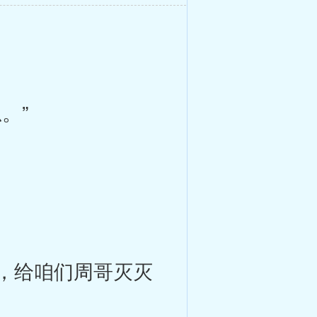
。”
，给咱们周哥灭灭