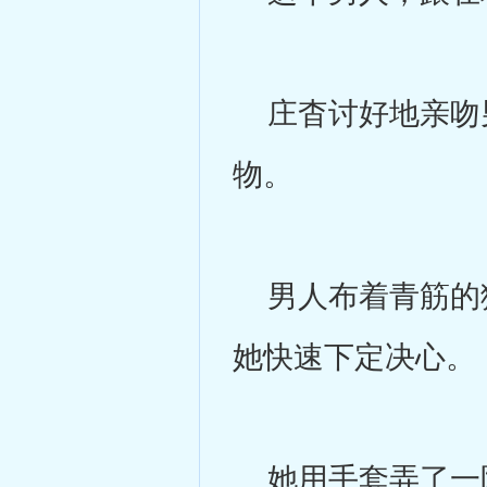
庄杳讨好地亲吻男
物。
男人布着青筋的狰
她快速下定决心。
她用手套弄了一阵