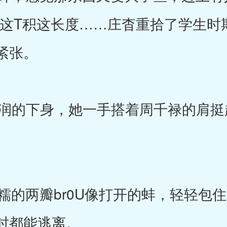
可这T积这长度……庄杳重拾了学生时
紧张。
h润的下身，她一手搭着周千禄的肩
的两瓣br0U像打开的蚌，轻轻包
时都能逃离。