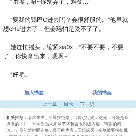
“闭嘴，唔~你别弄了，难受...”
“要我的鷄巴C进去吗？会很舒服的。”他早就
想cHa进去了，但姜瑶怕是受不了了。
她连忙摇头，缩紧xia0x，“不要不要，不要
了，你快拿出来，嗯啊~”
“好吧。
加入书签
我的书架
上一章
目录
下一页
相关推荐：
余温未央
,
至尊猎艳路
,
《暮色行光：这光，可能是我
撩来的！》「※本作品未来章节将包含限制级内容，请斟酌阅
读。」目前暂时固定每
,
楼下的房客
,
园始缘灭
,
校草被要挟扣批