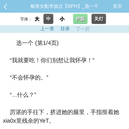
貌美女配求放过【NPH】_选一个
首页
大
中
小
护眼
关灯
字体：
上一章
目录
下一页
选一个 (第1/4页)
“我就要吃！你们别想让我怀孕！”
“不会怀孕的。”
“...什么？”
厉湛的手往下，挤进她的腿里，手指抠着她
xia0x里残余的YeT。