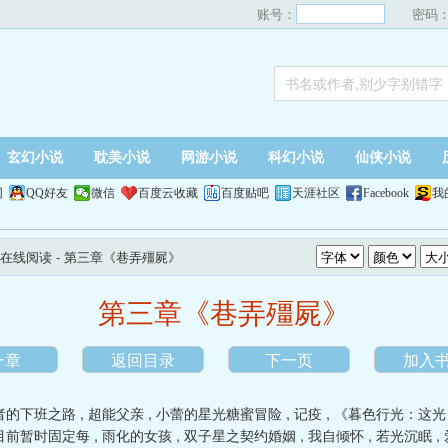
账号：
密码
玄幻小说
耽美小说
网游小说
科幻小说
仙侠小说
网
QQ好友
微信
百度云收藏
百度贴吧
天涯社区
Facebook
我
在线阅读
- 第三章《巷弄殭屍》
第三章《巷弄殭屍》
一章
返回目录
下一页
加入
者的下班之路
,
超能父亲
,
小蕾的星光糖蜜冒险
,
记疫
,
《暮色行光：这光
目前暂时固定每
,
雨化的女孩
,
双子星之契约婚姻
,
我自倾怀
,
若光沉眠
,