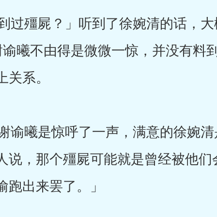
过殭屍？」听到了徐婉清的话，大
谢谕曦不由得是微微一惊，并没有料
上关系。
谕曦是惊呼了一声，满意的徐婉清
人说，那个殭屍可能就是曾经被他们
偷跑出来罢了。」