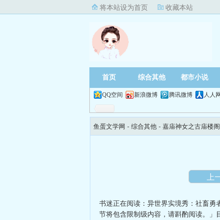
将本站设为首页
收藏本站
首页
综合其他
都市小说
QQ空间
新浪微博
腾讯微博
人人
鱼蛋文学网
- 综合其他 -
嘉庙神女之古庙楼阁
上
书迷正在阅读：
异世界实境秀：社畜勇
节将包含限制级内容，请斟酌阅读。」