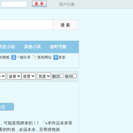
：
用户注册
历史小说
其他小说
临时书架
的搜狐
一键分享
复制网址
更多
翻页
夜间
书签
，可能是我撩来的！》「※本作品未来章
爱的时差
,
余温未央
,
至尊猎艳路