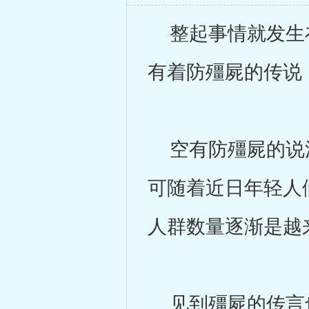
整起事情就发生在
有着防殭屍的传说
空有防殭屍的说法
可随着近日年轻人
人群数量逐渐是越
见到殭屍的传言也