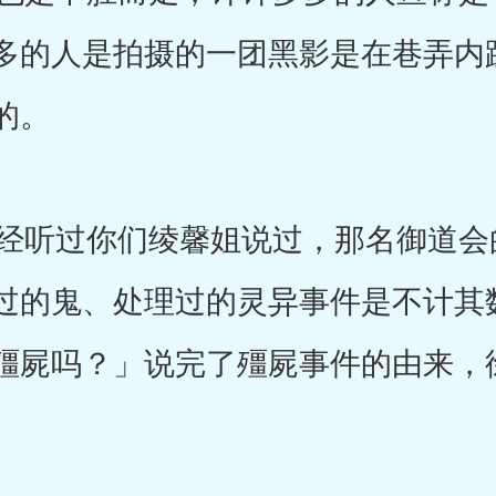
多的人是拍摄的一团黑影是在巷弄内
的。
听过你们绫馨姐说过，那名御道会
过的鬼、处理过的灵异事件是不计其
殭屍吗？」说完了殭屍事件的由来，