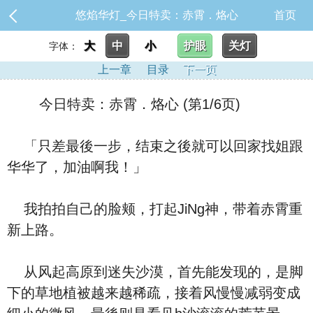
悠焰华灯_今日特卖：赤霄．烙心
首页
大
中
小
护眼
关灯
字体：
上一章
目录
下一页
今日特卖：赤霄．烙心 (第1/6页)
「只差最後一步，结束之後就可以回家找姐跟
华华了，加油啊我！」
我拍拍自己的脸颊，打起JiNg神，带着赤霄重
新上路。
从风起高原到迷失沙漠，首先能发现的，是脚
下的草地植被越来越稀疏，接着风慢慢减弱变成