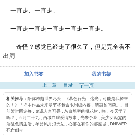
一直走、一直走。
一直走一直走一直走一直走一直走。
「奇怪？感觉已经走了很久了，但是完全看不
出周
加入书签
我的书架
上一章
目录
下一页
相关推荐：
陪你跨越世界尽头
,
《暮色行光：这光，可能是我撩来
的！》「※本作品未来章节将包含限制级内容，请斟酌阅读。」目
前暂时固定每
,
鬼说人言可畏
,
灰白墙旁的桃花树
,
嗨，今天学了
吗？
,
五月二十九
,
西域血腥爱情故事
,
光未予我
,
美少女晓雯的
淫乱色情生活
,
琴瑟风月浪无边
,
心落在有你的那座城
,
DNIWER
死亡倒带