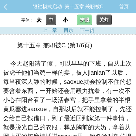
银裆模式启动_第十五章 兼职被C
首页
大
中
小
护眼
关灯
字体：
上一章
目录
下一页
第十五章 兼职被C (第1/6页)
今天赵阳请了假，可以早早的下班，自从上次
被虎子他们当鸡一样的卖，被人jianian了以后，
每当夜深人静的时候，saoxue就会控制不住的想
要含着东西，一开始还会用毅力抗着，有一次不
小心在阳台看了一场活春宫，把手里拿着的半根
黄瓜塞进saoxue，自那以后就不能控制了，先还
会给自己找借口，到了最近回到家第一件事情，
就是脱光自己的衣服，释放胸前的大奶，拿着从