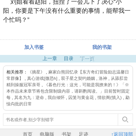
刘姐看着赵阳，扭捏了一会儿下了决心“小
阳，你要是下午没有什么重要的事情，能帮我一
个忙吗？”
加入书签
我的书架
上一章
目录
下一页
相关推荐：
《摘星》
,
麻家白熊回忆录【东方奇幻冒险励志温馨日
常群像】
,
真心游戏[微恐h]
,
双子星之契约婚姻
,
洛神
,
从舔肛尝
精到操服冠军亲哥
,
《暮色行光：这光，可能是我撩来的！》「※
本作品未来章节将包含限制级内容，请斟酌阅读。」目前暂时固定
每
,
其名为九：逆命
,
我自倾怀
,
囚笼与黄金花
,
情欲阁(慎入)
,
勐
懆禸批的日常
首页
电脑版
书架
足迹
↑返回顶部