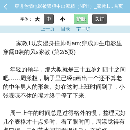
穿进色情电影被狠狠中出灌精（NPH）_家教1现实湿身撞帅哥am;穿成师生电影里穿露B装的风s家教
首页
大
中
小
护眼
关灯
字体：
上一页
目录
下一页
家教1现实湿身撞帅哥am;穿成师生电影里
穿露B装的风s家教 (第2/5页)
年轻的领导，那大概就是三十五岁到四十之间
吧……周漾想，脑子里已经g画出一个还不算老
的中年男人的形象。好在这时上班时间到了，小
张喋喋不休的嘴才终于停了下来。
周一上午的时间总是过得格外的慢，整理完好
几个表格才十点多时。看了眼时间，周漾觉得有