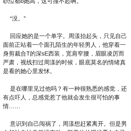
职位都b她高，这可撞不起啊。
“没。”
回应她的是一个单字。周漾抬起头，只见自己
面前正站着一个面孔陌生的年轻男人，他穿着一
身剪裁合T的深sE西装，宽肩窄腰，眉眼凌厉而
严肃，视线扫过周漾的时候，眼底莫名的情绪真
是看的她心里发怵。
是在哪里见过他吗？有一种很熟悉的感觉，还
有点吓人，总感觉惹了他就会发生很可怕的事
情……
意识到自己闯祸了，周漾想赶紧离开。但是男