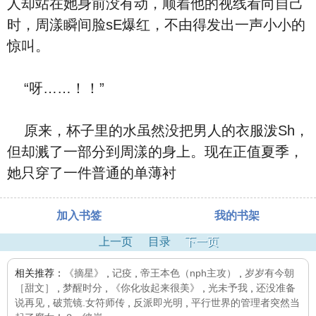
人却站在她身前没有动，顺着他的视线看向自己
时，周漾瞬间脸sE爆红，不由得发出一声小小的
惊叫。
“呀……！！”
原来，杯子里的水虽然没把男人的衣服泼Sh，
但却溅了一部分到周漾的身上。现在正值夏季，
她只穿了一件普通的单薄衬
加入书签
我的书架
上一页
目录
下一页
相关推荐：
《摘星》
,
记疫
,
帝王本色（nph主攻）
,
岁岁有今朝
［甜文］
,
梦醒时分
,
《你化妆起来很美》
,
光未予我
,
还没准备
说再见
,
破荒镜.女符师传
,
反派即光明
,
平行世界的管理者突然当