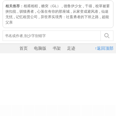
相关推荐：
相甫相程
,
糖突（GL）
,
德鲁伊少女
,
千禧
,
校草被要
挟扣批
,
驯猫勇者
,
心落在有你的那座城
,
从家变成避风港
,
仙途
无忧
,
记忆租赁公司
,
异世界实境秀：社畜勇者的下班之路
,
超能
父亲
首页
电脑版
书架
足迹
↑返回顶部