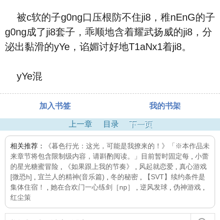
被c软的子g0ng口压根防不住ji8，稚nEnG的子
g0ng成了ji8套子，乖顺地含着耀武扬威的ji8，分
泌出黏滑的yYe，谄媚讨好地T1aNx1着ji8。
yYe混
加入书签
我的书架
上一章
目录
下一页
相关推荐：
《暮色行光：这光，可能是我撩来的！》「※本作品未
来章节将包含限制级内容，请斟酌阅读。」目前暂时固定每
,
小蕾
的星光糖蜜冒险
,
《如果跟上我的节奏》
,
风起就恋爱
,
真心游戏
[微恐h]
,
宜兰人的精神(音乐篇)
,
冬的秘密
,
【SVT】续约条件是
集体住宿！
,
她在合欢门一心练剑［np］
,
逆风发球
,
伪神游戏
,
红尘策