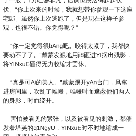
了一般，T力旺盛非凡，语调也快活得起起伏
伏。“你上次来的时候，我就想带你参观一下这座
宅邸。虽然你上次逃跑了，但是现在这样子参
观，也很不错。你觉得呢？”
“你一定觉得很bAng吧。咬得太紧了，我都快
要动不了了。”戴蒙发狠地用ji8砸进YI摆出残影，
将YINxuE砸得无力收缩才罢休。
“真是可Ai的美人。”戴蒙踢开yAn台门，风窜
进房间里，吹乱了帷幔，帷幔时而遮蔽他们两人
的身影，时而绕开。
害怕被看见的紧张，以及被看见的刺激，都催
发着塔芙的q1NgyU，YINxuE时不时地缩成一