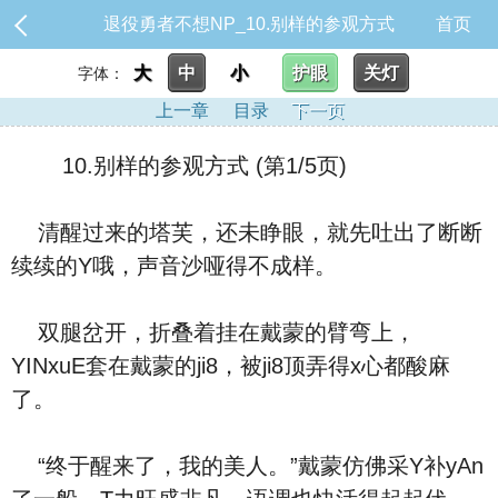
退役勇者不想NP_10.别样的参观方式
首页
大
中
小
护眼
关灯
字体：
上一章
目录
下一页
10.别样的参观方式 (第1/5页)
清醒过来的塔芙，还未睁眼，就先吐出了断断
续续的Y哦，声音沙哑得不成样。
双腿岔开，折叠着挂在戴蒙的臂弯上，
YINxuE套在戴蒙的ji8，被ji8顶弄得x心都酸麻
了。
“终于醒来了，我的美人。”戴蒙仿佛采Y补yAn