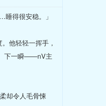
…睡得很安稳。」
度。他轻轻一挥手，
。下一瞬——nV主
柔却令人毛骨悚