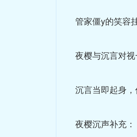
管家僵y的笑容挂
夜樱与沉言对视
沉言当即起身，低
夜樱沉声补充：「