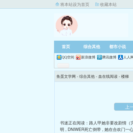
将本站设为首页
收藏本站
首页
综合其他
都市小说
QQ空间
新浪微博
腾讯微博
人人
鱼蛋文学网
- 综合其他 -
血在线阅读
- 楼梯
上
书迷正在阅读：
路人甲她非要改剧情（
明
,
DNIWER死亡倒带
,
她在合欢门一心