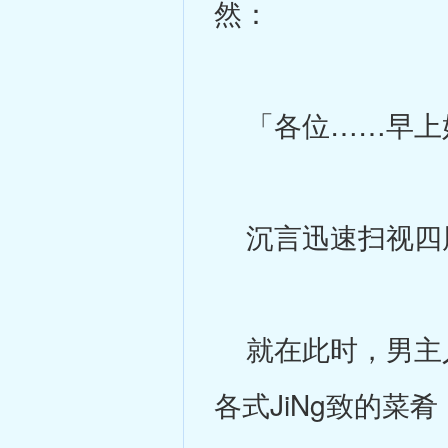
然：
「各位……早上
沉言迅速扫视四
就在此时，男主人
各式JiNg致的菜