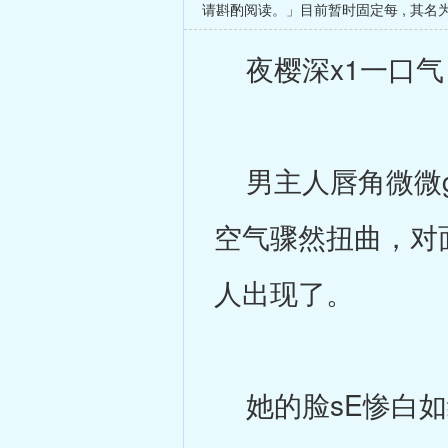
请斟酌阅读。」目前暂时固定每
,
其名
夜樱深x1一口气
男主人唇角微微g
空气骤然扭曲，对
人出现了。
她的脸sE惨白如