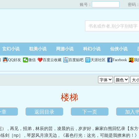
账号：
密码
玄幻小说
耽美小说
网游小说
科幻小说
仙侠小说
网
QQ好友
微信
百度云收藏
百度贴吧
天涯社区
Facebook
我
楼梯
一章
返回目录
下一页
加入
完）
,
再见，招弟
,
林辰的芸，凌晨的云
,
岁岁好
,
麻家白熊回忆录【东方
练剑［np］
,
琴瑟风月浪无边
,
《暮色行光：这光，可能是我撩来的！》