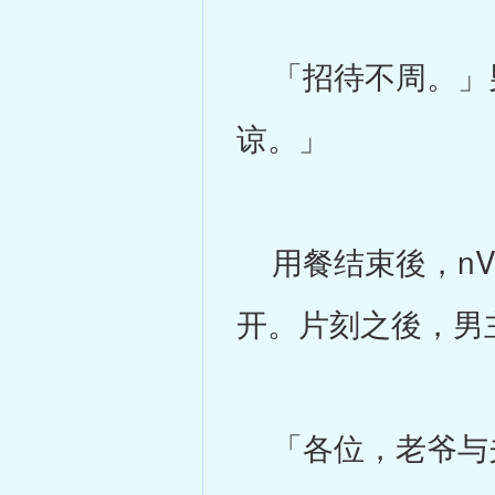
「招待不周。」男
谅。」
用餐结束後，nV
开。片刻之後，男
「各位，老爷与夫