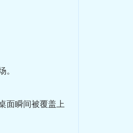
场。
桌面瞬间被覆盖上