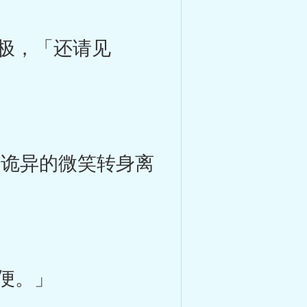
极，「还请见
诡异的微笑转身离
便。」