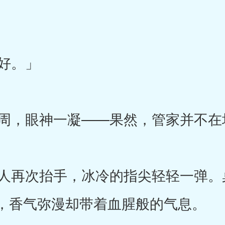
好。」
周，眼神一凝——果然，管家并不在
再次抬手，冰冷的指尖轻轻一弹。
肴，香气弥漫却带着血腥般的气息。