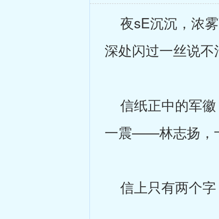
夜sE沉沉，浓雾
深处闪过一丝说不
信纸正中的军徽，
一震——林志扬，
信上只有两个字