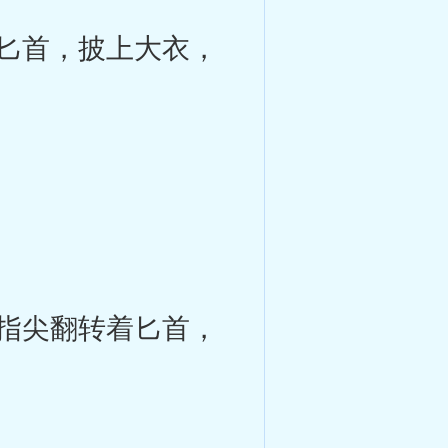
匕首，披上大衣，
指尖翻转着匕首，