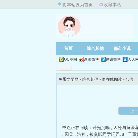
将本站设为首页
收藏本站
首页
综合其他
都市小说
QQ空间
新浪微博
腾讯微博
人人
鱼蛋文学网
- 综合其他 -
血在线阅读
- 1.信
上
书迷正在阅读：
若光沉眠
,
囚笼与黄金
,
囚枭
,
洛神
,
被臭脚同学玩弄J8
,
千重