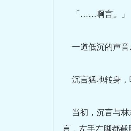
「……啊言。」
一道低沉的声音
沉言猛地转身，映
当初，沉言与林志
言，左手左脚都截