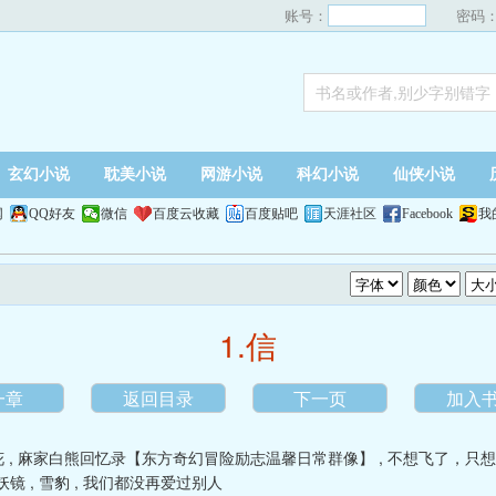
账号：
密码
玄幻小说
耽美小说
网游小说
科幻小说
仙侠小说
网
QQ好友
微信
百度云收藏
百度贴吧
天涯社区
Facebook
我
1.信
一章
返回目录
下一页
加入
花
,
麻家白熊回忆录【东方奇幻冒险励志温馨日常群像】
,
不想飞了，只想
妖镜
,
雪豹
,
我们都没再爱过别人