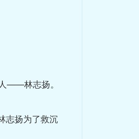
人——林志扬。
林志扬为了救沉
。