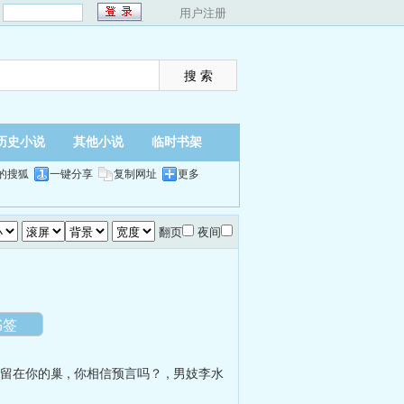
：
用户注册
历史小说
其他小说
临时书架
的搜狐
一键分享
复制网址
更多
翻页
夜间
书签
留在你的巢
,
你相信预言吗？
,
男妓李水